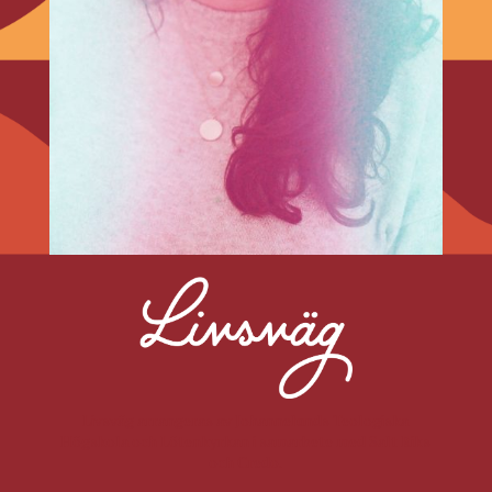
Livsväg arrangeras av Johannelunds Teologiska
Högskola och Lötenkyrkan i samarbete med Salt Riks
och Credo.