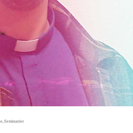
de
,
Seminarier